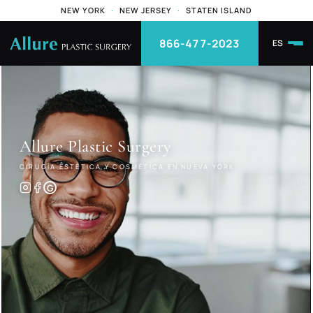
NEW YORK
·
NEW JERSEY
·
STATEN ISLAND
866-477-2023
ES
Allure
Plastic Surgery
CIRUGÍA ESTÉTICA Y COSMÉTICA EN NUEVA YORK
G