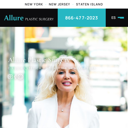
NEW YORK
·
NEW JERSEY
·
STATEN ISLAND
866-477-2023
ES
Allure
Plastic Surgery
CIRUGÍA ESTÉTICA Y COSMÉTICA EN NUEVA YORK
G