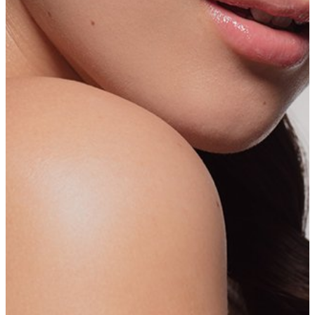
a la escuela. Posponga las actividades
de contacto como el fútbol americano,
el rugby o el hockey, que podrían dañar
el tejido mientras cicatriza.
Cicatrización mínima
La incisión es pequeña y se ubica en la
parte posterior de la oreja. Una vez
cicatrizada, no deja marcas grandes.
Procedimiento seguro
El procedimiento conlleva poco riesgo
cuando el cirujano sigue los pasos
adecuados para remodelar la oreja y
dejarla cicatrizar.