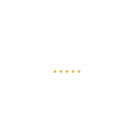
“
★★★★★