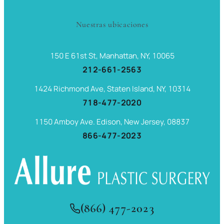
Nuestras ubicaciones
150 E 61st St, Manhattan, NY, 10065
212-661-2563
1424 Richmond Ave, Staten Island, NY, 10314
718-477-2020
1150 Amboy Ave. Edison, New Jersey, 08837
866-477-2023
(866) 477-2023