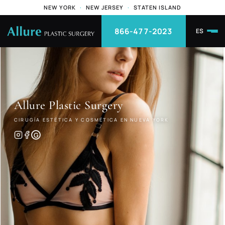
NEW YORK
·
NEW JERSEY
·
STATEN ISLAND
866-477-2023
ES
Allure
Plastic Surgery
CIRUGÍA ESTÉTICA Y COSMÉTICA EN NUEVA YORK
G