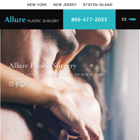
NEW YORK
·
NEW JERSEY
·
STATEN ISLAND
866-477-2023
ES
Allure
Plastic Surgery
CIRUGÍA ESTÉTICA Y COSMÉTICA EN NUEVA YORK
G