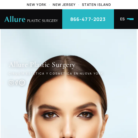
NEW YORK
·
NEW JERSEY
·
STATEN ISLAND
866-477-2023
ES
Allure
Plastic Surgery
CIRUGÍA ESTÉTICA Y COSMÉTICA EN NUEVA YORK
G