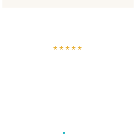
“
★★★★★