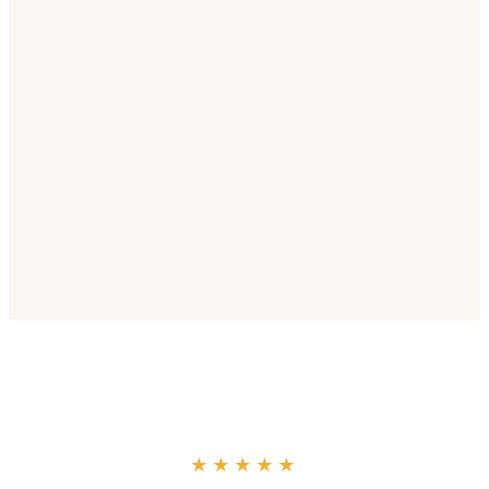
“
★★★★★