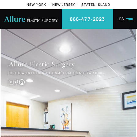
NEW YORK
·
NEW JERSEY
·
STATEN ISLAND
866-477-2023
ES
Allure
Plastic Surgery
CIRUGÍA ESTÉTICA Y COSMÉTICA EN NUEVA YORK
G